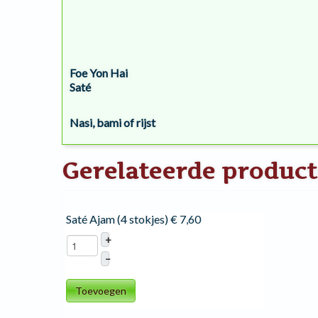
Foe Yon Hai
Saté
Nasi, bami of rijst
Gerelateerde produc
Saté Ajam (4 stokjes)
€ 7,60
+
–
Toevoegen