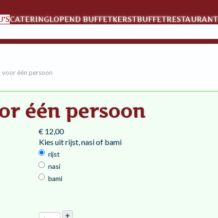
'S
CATERING
LOPEND BUFFET
KERSTBUFFET
RESTAURANT
 voor één persoon
or één persoon
€ 12,00
Kies uit rijst, nasi of bami
rijst
nasi
bami
+