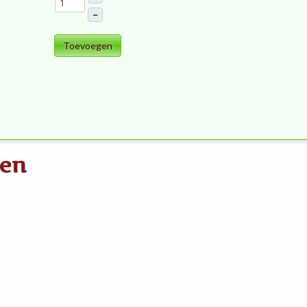
–
Toevoegen
ten