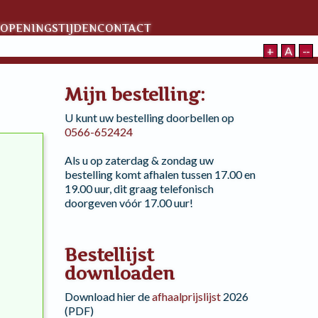
OPENINGSTIJDEN
CONTACT
+
A
--
Mijn bestelling:
U kunt uw bestelling doorbellen op
0566-652424
Als u op zaterdag & zondag uw
bestelling komt afhalen tussen 17.00 en
19.00 uur, dit graag telefonisch
doorgeven vóór 17.00 uur!
Bestellijst
downloaden
Download hier de
afhaalprijslijst
2026
(PDF)