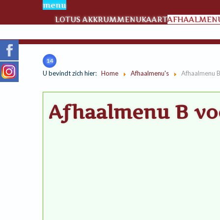
menu
LOTUS AKKRUM
MENUKAART
AFHAALMENU
14
U bevindt zich hier:
Home
Afhaalmenu's
Afhaalmenu B
Afhaalmenu B vo