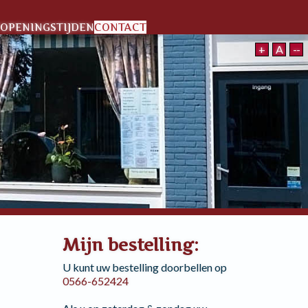
OPENINGSTIJDEN
CONTACT
+
A
--
Mijn bestelling:
U kunt uw bestelling doorbellen op
0566-652424