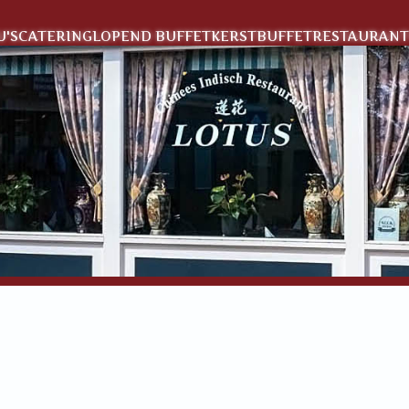
'S
CATERING
LOPEND BUFFET
KERSTBUFFET
RESTAURANT