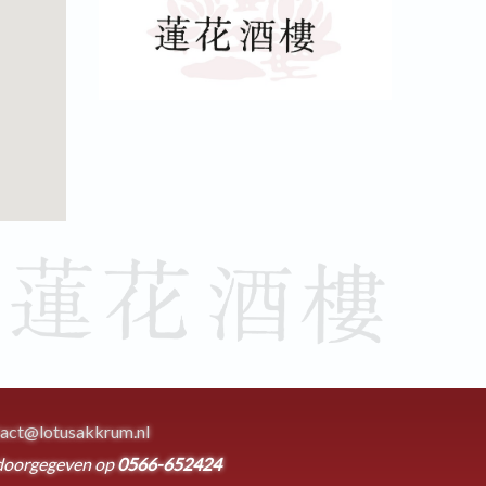
act@lotusakkrum.nl
doorgegeven op
0566-652424