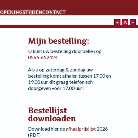
OPENINGSTIJDEN
CONTACT
+
A
--
Mijn bestelling:
U kunt uw bestelling doorbellen op
0566-652424
Als u op zaterdag & zondag uw
bestelling komt afhalen tussen 17.00 en
19.00 uur, dit graag telefonisch
doorgeven vóór 17.00 uur!
Bestellijst
downloaden
Download hier de
afhaalprijslijst
2026
(PDF)