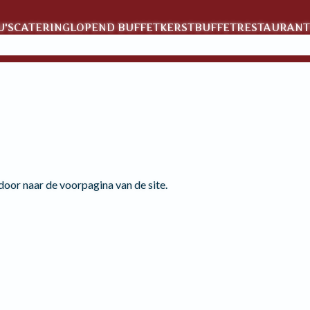
'S
CATERING
LOPEND BUFFET
KERSTBUFFET
RESTAURANT
 door naar de voorpagina van de site.