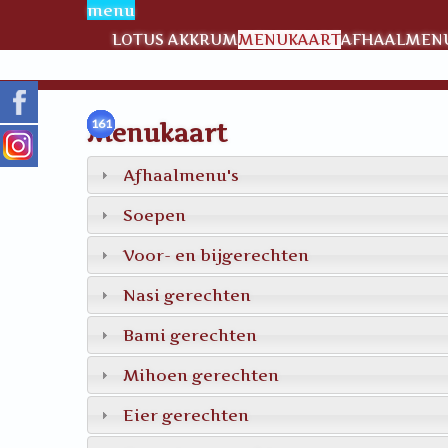
menu
LOTUS AKKRUM
MENUKAART
AFHAALMENU
156
157
158
159
160
161
Menukaart
Afhaalmenu's
Soepen
Voor- en bijgerechten
Nasi gerechten
Bami gerechten
Mihoen gerechten
Eier gerechten