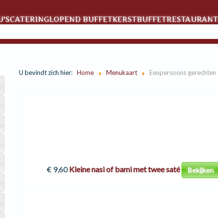
'S
CATERING
LOPEND BUFFET
KERSTBUFFET
RESTAURANT
U bevindt zich hier:
Home
Menukaart
Eenpersoons gerechten
€ 9,60
Kleine nasi of bami met twee saté
Bekijken