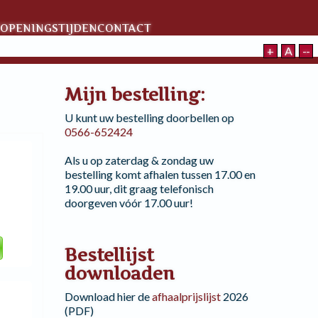
OPENINGSTIJDEN
CONTACT
+
A
--
Mijn bestelling:
U kunt uw bestelling doorbellen op
0566-652424
Als u op zaterdag & zondag uw
bestelling komt afhalen tussen 17.00 en
19.00 uur, dit graag telefonisch
doorgeven vóór 17.00 uur!
Bestellijst
downloaden
Download hier de
afhaalprijslijst
2026
(PDF)