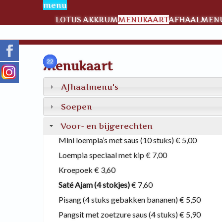
menu
LOTUS AKKRUM
MENUKAART
AFHAALMENU
10
12
13
14
16
17
22
23
24
25
27
26
13
81
12
82
26
83
84
22
B
A
Menukaart
Afhaalmenu's
Soepen
Voor- en bijgerechten
Mini loempia’s met saus (10 stuks)
€ 5,00
Loempia speciaal met kip
€ 7,00
Kroepoek
€ 3,60
Saté Ajam (4 stokjes)
€ 7,60
Pisang (4 stuks gebakken bananen)
€ 5,50
Pangsit met zoetzure saus (4 stuks)
€ 5,90