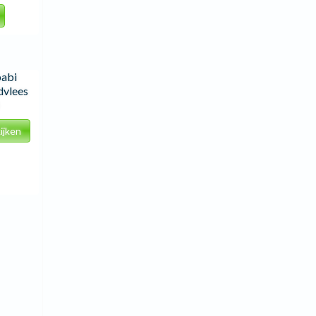
babi
dvlees
ijken