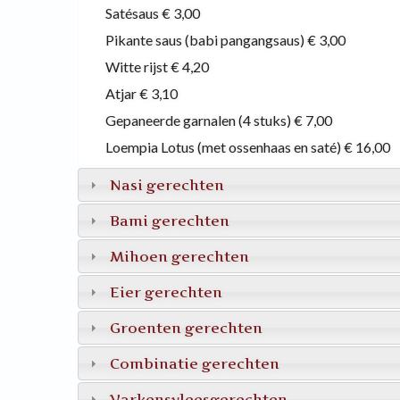
Satésaus
€ 3,00
Pikante saus (babi pangangsaus)
€ 3,00
Witte rijst
€ 4,20
Atjar
€ 3,10
Gepaneerde garnalen (4 stuks)
€ 7,00
Loempia Lotus (met ossenhaas en saté)
€ 16,00
Nasi gerechten
Bami gerechten
Mihoen gerechten
Eier gerechten
Groenten gerechten
Combinatie gerechten
Varkensvleesgerechten