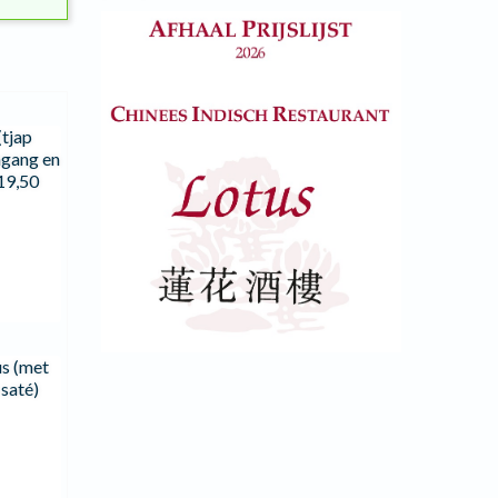
(tjap
ngang en
19,50
s (met
saté)