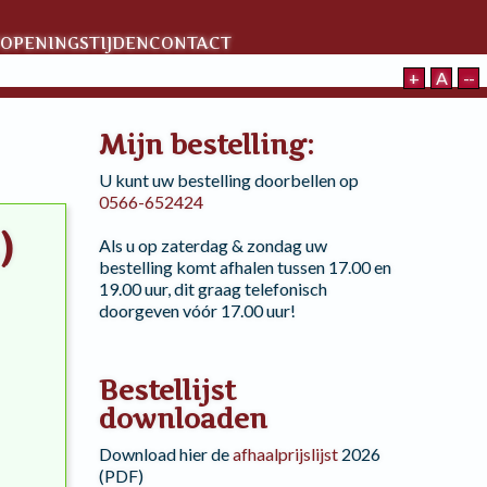
OPENINGSTIJDEN
CONTACT
+
A
--
Mijn bestelling:
U kunt uw bestelling doorbellen op
0566-652424
)
Als u op zaterdag & zondag uw
bestelling komt afhalen tussen 17.00 en
19.00 uur, dit graag telefonisch
doorgeven vóór 17.00 uur!
Bestellijst
downloaden
Download hier de
afhaalprijslijst
2026
(PDF)