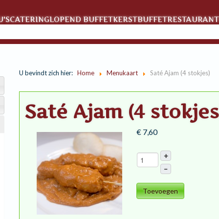
'S
CATERING
LOPEND BUFFET
KERSTBUFFET
RESTAURANT
U bevindt zich hier:
Home
Menukaart
Saté Ajam (4 stokjes)
Saté Ajam (4 stokjes
€ 7,60
+
–
Toevoegen