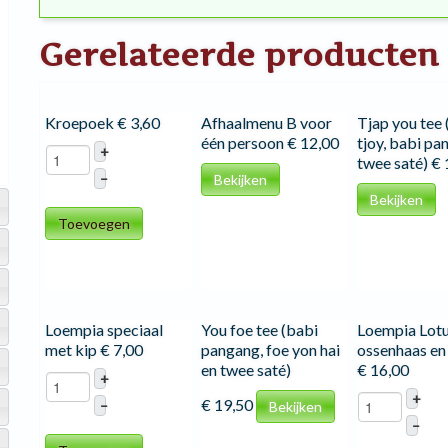
Gerelateerde producten
Kroepoek
€ 3,60
Afhaalmenu B voor
Tjap you tee 
één persoon
€ 12,00
tjoy, babi pa
+
twee saté)
€ 
–
Bekijken
Bekijken
Toevoegen
Loempia speciaal
You foe tee (babi
Loempia Lotu
met kip
€ 7,00
pangang, foe yon hai
ossenhaas en 
en twee saté)
€ 16,00
+
+
€ 19,50
–
Bekijken
–