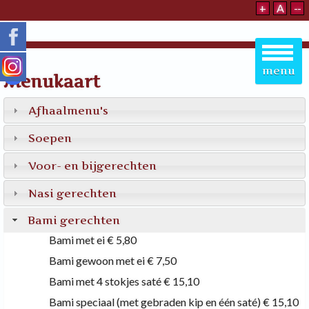
+
A
--
menu
31B
32B
33B
34B
37B
38B
41B
42B
Menukaart
Afhaalmenu's
Soepen
Voor- en bijgerechten
Nasi gerechten
Bami gerechten
Bami met ei
€ 5,80
Bami gewoon met ei
€ 7,50
Bami met 4 stokjes saté
€ 15,10
Bami speciaal (met gebraden kip en één saté)
€ 15,10