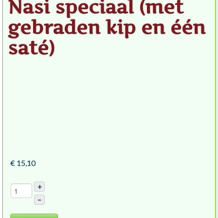
Nasi speciaal (met
gebraden kip en één
saté)
€ 15,10
+
–