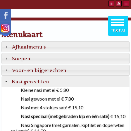
+
A
--
menu
31N
32N
33N
34N
37N
38N
41N
42N
Menukaart
Afhaalmenu's
Soepen
Voor- en bijgerechten
Nasi gerechten
Kleine nasi met ei
€ 5,80
Nasi gewoon met ei
€ 7,80
Nasi met 4 stokjes saté
€ 15,10
Nasi speciaal (met gebraden kip en één saté)
€ 15,10
Nasi Singapore (met garnalen, kipfilet en doperwten
en kerrie)
€ 14,50