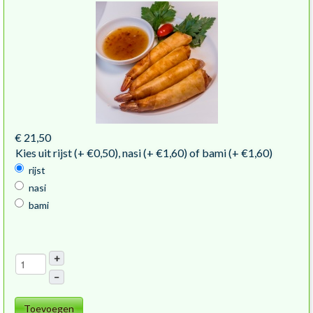
€ 21,50
Kies uit rijst (+ €0,50), nasi (+ €1,60) of bami (+ €1,60)
rijst
nasi
bami
+
–
Toevoegen