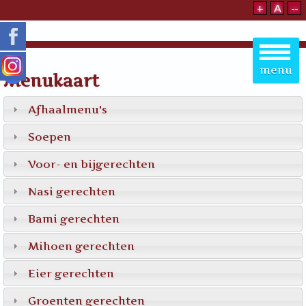
+
A
--
menu
121
122
125
139
104
139
Menukaart
Afhaalmenu's
Soepen
Voor- en bijgerechten
Nasi gerechten
Bami gerechten
Mihoen gerechten
Eier gerechten
Groenten gerechten