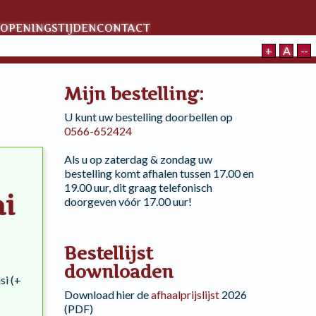
OPENINGSTIJDEN
CONTACT
+
A
--
Mijn bestelling:
U kunt uw bestelling doorbellen op
0566-652424
Als u op zaterdag & zondag uw
bestelling komt afhalen tussen 17.00 en
19.00 uur, dit graag telefonisch
ai
doorgeven vóór 17.00 uur!
Bestellijst
downloaden
si (+
Download hier de
afhaalprijslijst
2026
(PDF)