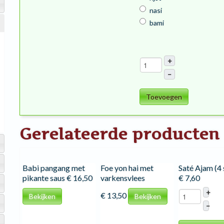
nasi
bami
+
–
Toevoegen
Gerelateerde producten
Babi pangang met
Foe yon hai met
Saté Ajam (4 
pikante saus
€ 16,50
varkensvlees
€ 7,60
+
€ 13,50
Bekijken
Bekijken
–