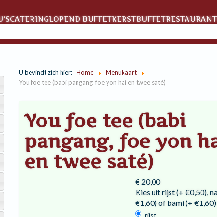
'S
CATERING
LOPEND BUFFET
KERSTBUFFET
RESTAURANT
U bevindt zich hier:
Home
Menukaart
You foe tee (babi pangang, foe yon hai en twee saté)
You foe tee (babi
pangang, foe yon h
en twee saté)
€ 20,00
Kies uit rijst (+ €0,50), na
€1,60) of bami (+ €1,60)
rijst