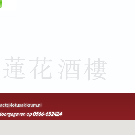
act@lotusakkrum.nl
doorgegeven op
0566-652424