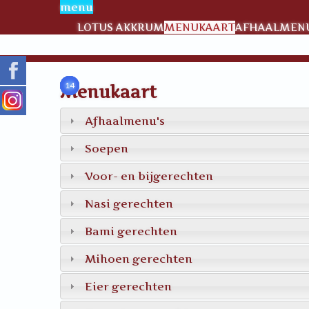
menu
LOTUS AKKRUM
MENUKAART
AFHAALMENU
81
82
83
84
91
61
14
Menukaart
Afhaalmenu's
Soepen
Voor- en bijgerechten
Nasi gerechten
Bami gerechten
Mihoen gerechten
Eier gerechten