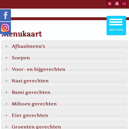
+
A
--
menu
101
111
121
90
91
92
93
94
95
96
98
Menukaart
Afhaalmenu's
Soepen
Voor- en bijgerechten
Nasi gerechten
Bami gerechten
Mihoen gerechten
Eier gerechten
Groenten gerechten