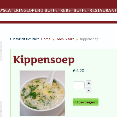
'S
CATERING
LOPEND BUFFET
KERSTBUFFET
RESTAURANT
U bevindt zich hier:
Home
Menukaart
Kippensoep
Kippensoep
€ 4,20
+
–
Toevoegen