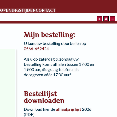
OPENINGSTIJDEN
CONTACT
+
A
--
Mijn bestelling:
U kunt uw bestelling doorbellen op
0566-652424
Als u op zaterdag & zondag uw
bestelling komt afhalen tussen 17.00 en
19.00 uur, dit graag telefonisch
doorgeven vóór 17.00 uur!
Bestellijst
downloaden
Download hier de
afhaalprijslijst
2026
(PDF)