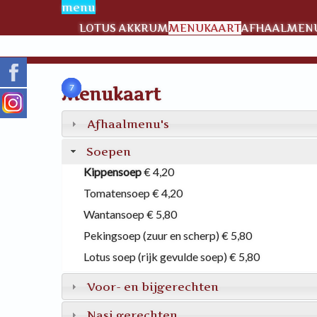
menu
LOTUS AKKRUM
MENUKAART
AFHAALMENU
1
2
5
6
7
Menukaart
Afhaalmenu's
Soepen
Kippensoep
€ 4,20
Tomatensoep
€ 4,20
Wantansoep
€ 5,80
Pekingsoep (zuur en scherp)
€ 5,80
Lotus soep (rijk gevulde soep)
€ 5,80
Voor- en bijgerechten
Nasi gerechten